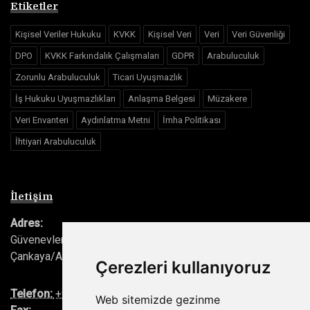
Etiketler
Kişisel Veriler Hukuku
KVKK
Kişisel Veri
Veri
Veri Güvenliği
DPO
KVKK Farkındalık Çalışmaları
GDPR
Arabuluculuk
Zorunlu Arabuluculuk
Ticari Uyuşmazlık
İş Hukuku Uyuşmazlıkları
Anlaşma Belgesi
Müzakere
Veri Envanteri
Aydınlatma Metni
İmha Politikası
İhtiyari Arabuluculuk
İletişim
Adres:
Güvenevler, Cinnah Cad. No:38/6, 06690
Çankaya/Ankara/Türkiye
Çerezleri kullanıyoruz
Telefon:
+90(530) 339 59 51
Web sitemizde gezinme