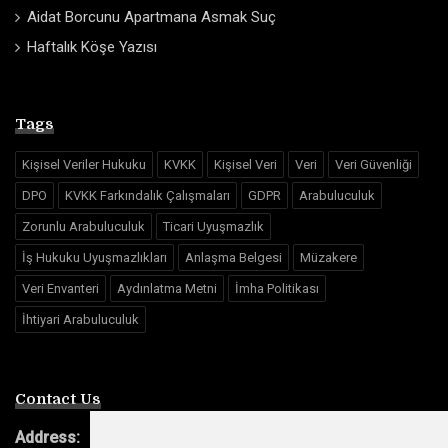
Aidat Borcunu Apartmana Asmak Suç
Haftalık Köşe Yazısı
Tags
Kişisel Veriler Hukuku
KVKK
Kişisel Veri
Veri
Veri Güvenliği
DPO
KVKK Farkındalık Çalışmaları
GDPR
Arabuluculuk
Zorunlu Arabuluculuk
Ticari Uyuşmazlık
İş Hukuku Uyuşmazlıkları
Anlaşma Belgesi
Müzakere
Veri Envanteri
Aydınlatma Metni
İmha Politikası
İhtiyari Arabuluculuk
Contact Us
Address: