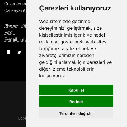
Güvenevler, Cinnah Cad. No:38/6, 06690
Çerezleri kullanıyoruz
Çankaya/Ankara/Turkey
Web sitemizde gezinme
Phone:
+90(530) 339 59 51
deneyiminizi geliştirmek, size
Fax:
-
kişiselleştirilmiş içerik ve hedefli
E-mail:
info@tunalawfirm.com
reklamlar göstermek, web sitesi
trafiğimizi analiz etmek ve
ziyaretçilerimizin nereden
geldiğini anlamak için çerezleri ve
diğer izleme teknolojilerini
kullanıyoruz.
Kabul et
Copyrights © 2026 All Rights Reserved
Reddet
Elkom Yazılım
Tercihleri değiştir
Cookie Policy
/
Personal Data Protection Policy